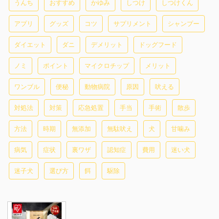
うんち
おすすめ
かゆみ
しつけ
しつけくん
アプリ
グッズ
コツ
サプリメント
シャンプー
ダイエット
ダニ
デメリット
ドッグフード
ノミ
ポイント
マイクロチップ
メリット
ワンブル
便秘
動物病院
原因
吠える
対処法
対策
応急処置
手当
手術
散歩
方法
時期
無添加
無駄吠え
犬
甘噛み
病気
症状
裏ワザ
認知症
費用
迷い犬
迷子犬
選び方
餌
駆除