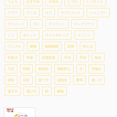
うんち
おすすめ
かゆみ
しつけ
しつけくん
アプリ
グッズ
コツ
サプリメント
シャンプー
ダイエット
ダニ
デメリット
ドッグフード
ノミ
ポイント
マイクロチップ
メリット
ワンブル
便秘
動物病院
原因
吠える
対処法
対策
応急処置
手当
手術
散歩
方法
時期
無添加
無駄吠え
犬
甘噛み
病気
症状
裏ワザ
認知症
費用
迷い犬
迷子犬
選び方
餌
駆除