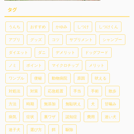
タグ
うんち
おすすめ
かゆみ
しつけ
しつけくん
アプリ
グッズ
コツ
サプリメント
シャンプー
ダイエット
ダニ
デメリット
ドッグフード
ノミ
ポイント
マイクロチップ
メリット
ワンブル
便秘
動物病院
原因
吠える
対処法
対策
応急処置
手当
手術
散歩
方法
時期
無添加
無駄吠え
犬
甘噛み
病気
症状
裏ワザ
認知症
費用
迷い犬
迷子犬
選び方
餌
駆除