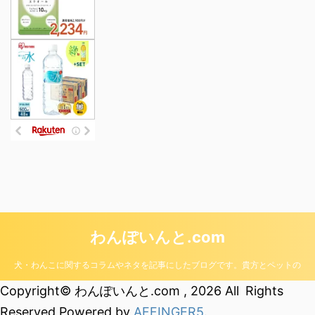
わんぽいんと.com
犬・わんこに関するコラムやネタを記事にしたブログです。貴方とペットの
生活のワンポイントとなる様なブログを目指しています。
Copyright© わんぽいんと.com , 2026 All Rights
Reserved Powered by
AFFINGER5
.